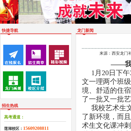
快捷导航
龙门新闻
来源：
西安龙门补习学
——
1月20日下
文一理两个班级
境、舒适的住宿
了一批又一批艺
招生热线
我校艺术生
了新环境，而且
高考通道：
术生文化课冲刺
15609208811
莲湖校区：