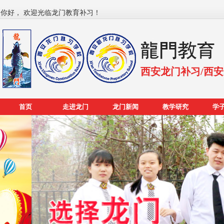
你好， 欢迎光临龙门教育补习！
西安龙门补习/西
首页
走进龙门
龙门新闻
教学研究
学