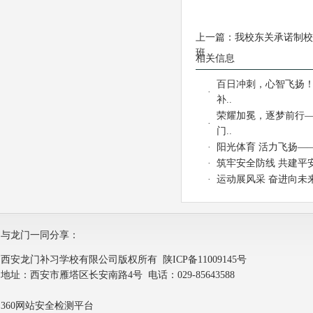
上一篇：
我校东关承诺制校
班
相关信息
百日冲刺，心智飞扬
·
补..
荣耀加冕，逐梦前行
·
门..
·
阳光体育 活力飞扬——
·
筑牢安全防线 共建平安
·
运动展风采 奋进向未来 |
与龙门一同分享：
西安龙门补习学校有限公司版权所有
陕ICP备11009145号
地址：西安市雁塔区长安南路4号 电话：029-85643588
360网站安全检测平台