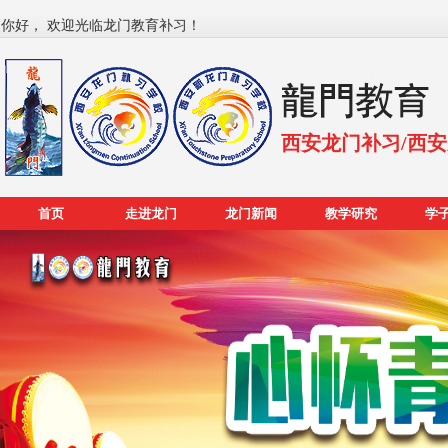
你好， 欢迎光临龙门教育补习！
西安龙门补习/西
首页
走进龙门
龙门新闻
教学研究
学