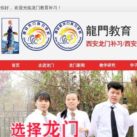
你好， 欢迎光临龙门教育补习！
西安龙门补习/西
首页
走进龙门
龙门新闻
教学研究
学