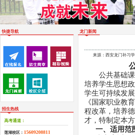
快捷导航
龙门新闻
来源：
西安龙门补习学校有限
公共基础课
培养学生思想政
学生可持续发展
《国家职业教育
招生热线
程改革，培养德
才，特制定本方
高考通道：
一、适用范
15609208811
莲湖校区：