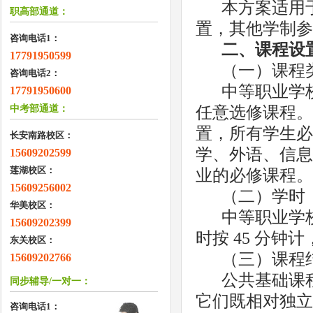
本方案适用
职高部通道：
置，其他学制参
咨询电话1：
二、课程设
17791950599
（一）课程
咨询电话2：
中等职业学
17791950600
中考部通道：
任意选修课程。
置，所有学生必
长安南路校区：
学、外语、信息
15609202599
莲湖校区：
业的必修课程。
15609256002
（二）学时
华美校区：
中等职业学
15609202399
时按 45 分钟计
东关校区：
（三）课程
15609202766
公共基础课
同步辅导/一对一：
它们既相对独立
咨询电话1：