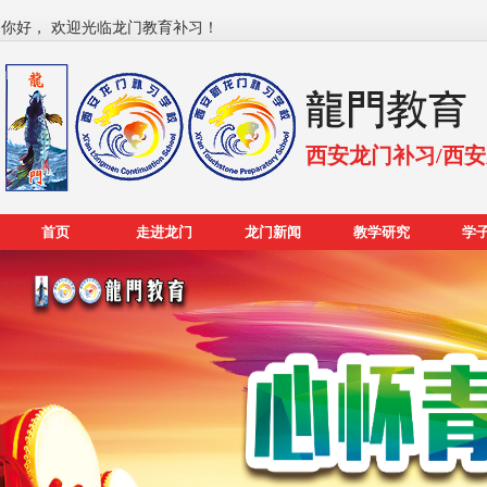
你好， 欢迎光临龙门教育补习！
西安龙门补习/西
首页
走进龙门
龙门新闻
教学研究
学