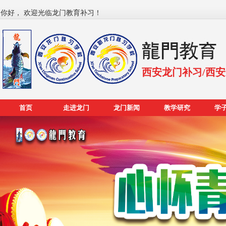
你好， 欢迎光临龙门教育补习！
西安龙门补习/西
首页
走进龙门
龙门新闻
教学研究
学