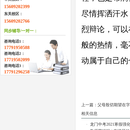
15609202399
尽情挥洒汗水
东关校区：
15609202766
烈辩论，可以在
同步辅导/一对一：
咨询电话1：
般的热情，毫
17791950588
咨询电话2：
动属于自己的
17719502099
咨询电话3：
17791296258
上一篇：
父母殷切期望在字
相关信息
·
龙门中考2021寒假强化