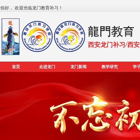
你好， 欢迎光临龙门教育补习！
西安龙门补习/西
首页
走进龙门
龙门新闻
教学研究
学