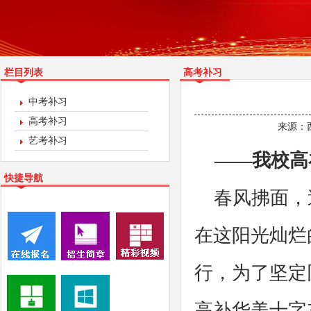
栏目列表
高考补习
中考补习
高考补习
来源：
艺考补习
——我校高
快捷导航
春风拂面，
在这阳光灿烂
行，为了坚定
高补华美十字