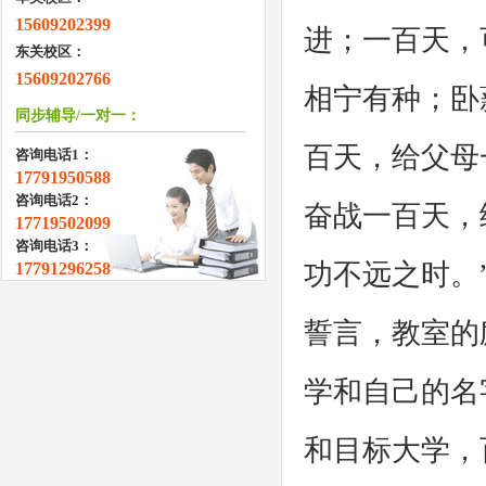
15609202399
进；一百天，
东关校区：
15609202766
相宁有种；卧
同步辅导/一对一：
百天，给父母
咨询电话1：
17791950588
咨询电话2：
奋战一百天，
17719502099
咨询电话3：
功不远之时。
17791296258
誓言，教室的
学和自己的名
和目标大学，