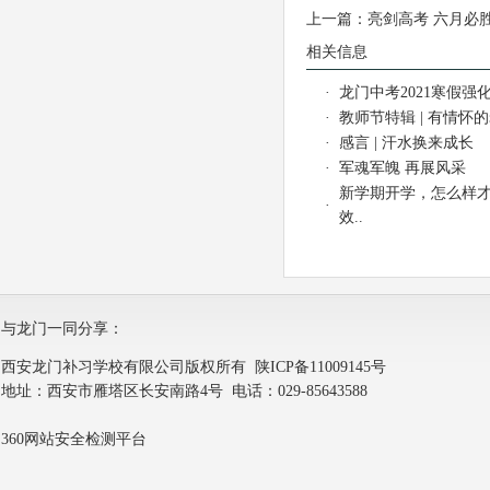
上一篇：
亮剑高考 六月必
相关信息
·
龙门中考2021寒假强化
·
教师节特辑 | 有情怀
·
感言 | 汗水换来成长
·
军魂军魄 再展风采
新学期开学，怎么样
·
效..
与龙门一同分享：
西安龙门补习学校有限公司版权所有
陕ICP备11009145号
地址：西安市雁塔区长安南路4号 电话：029-85643588
360网站安全检测平台