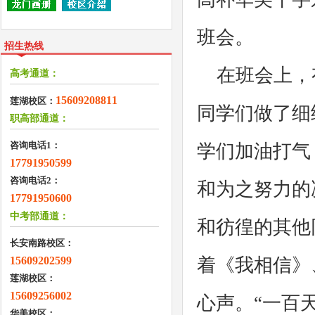
班会。
招生热线
在班会上，
高考通道：
15609208811
莲湖校区：
同学们做了细
职高部通道：
咨询电话1：
学们加油打气
17791950599
咨询电话2：
和为之努力的
17791950600
中考部通道：
和彷徨的其他
长安南路校区：
15609202599
着《我相信》
莲湖校区：
15609256002
心声。“一百
华美校区：