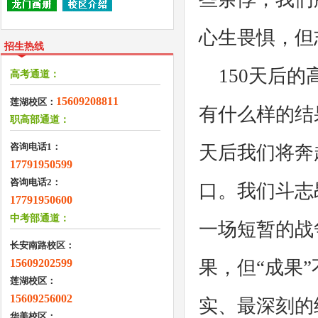
心生畏惧，但
招生热线
150天后的
高考通道：
15609208811
莲湖校区：
有什么样的结
职高部通道：
咨询电话1：
天后我们将奔
17791950599
咨询电话2：
口。我们斗志
17791950600
中考部通道：
一场短暂的战
长安南路校区：
15609202599
果，但“成果
莲湖校区：
15609256002
实、最深刻的
华美校区：