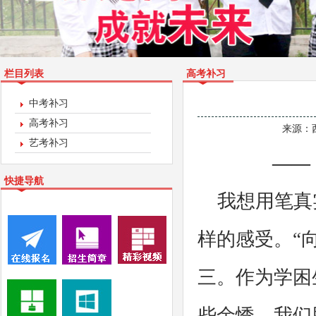
栏目列表
高考补习
中考补习
高考补习
来源：
艺考补习
——
快捷导航
我想用笔真
样的感受。“
三。作为学困
些余悸，我们