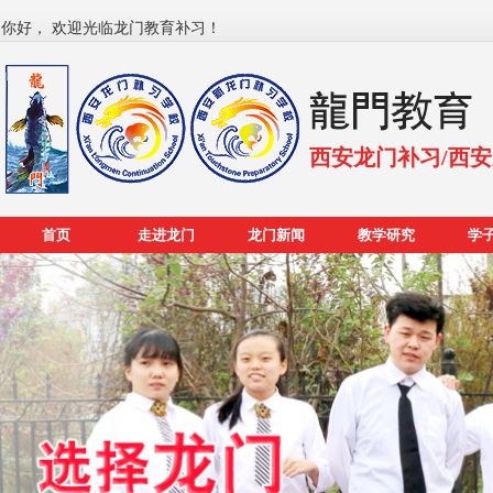
你好， 欢迎光临龙门教育补习！
西安龙门补习/西
首页
走进龙门
龙门新闻
教学研究
学