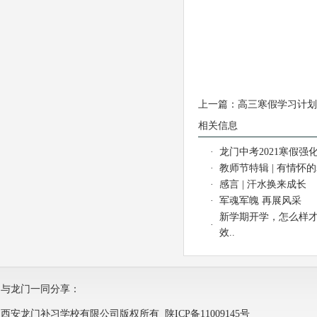
上一篇：
高三寒假学习计划
相关信息
·
龙门中考2021寒假强化
·
教师节特辑 | 有情怀
·
感言 | 汗水换来成长
·
军魂军魄 再展风采
新学期开学，怎么样
·
效..
与龙门一同分享：
西安龙门补习学校有限公司版权所有
陕ICP备11009145号