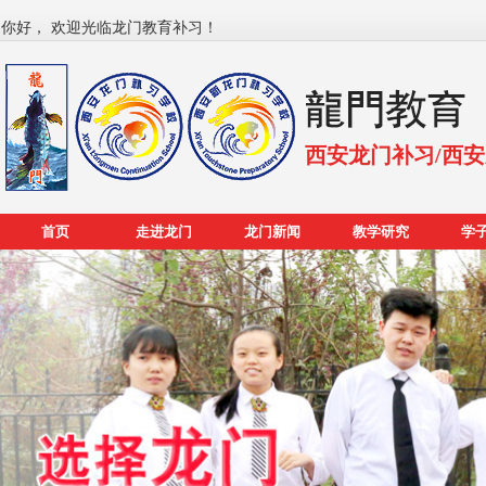
你好， 欢迎光临龙门教育补习！
西安龙门补习/西
首页
走进龙门
龙门新闻
教学研究
学