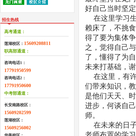
好自己当时坚定
在这里学习
招生热线
赖床了，不挑食
高考通道：
得了要为集体争
15609208811
莲湖校区：
之，觉得自己与
职高部通道：
了，懂得了为自
咨询电话1：
未来打基础，谢
17791950599
在这里，有
咨询电话2：
们带来知识，教
17791950600
中考部通道：
是他们天天、时
进步，何谈自己
长安南路校区：
15609202599
师。
莲湖校区：
在未来的日
15609256002
老师布置的学习
华美校区：