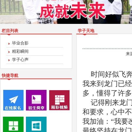
栏目列表
学子天地
毕业合影
精彩瞬间
来
学子心声
时间好似飞
快捷导航
我来到龙门已经
多，懂得了许多
记得刚来龙
和要求，心中不
我加油：“我要
最终坚持在龙门