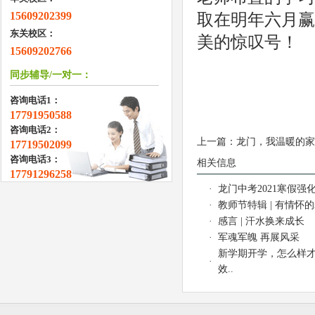
15609202399
取在明年六月赢
东关校区：
美的惊叹号！
15609202766
同步辅导/一对一：
咨询电话1：
17791950588
咨询电话2：
上一篇：
龙门，我温暖的家
17719502099
咨询电话3：
相关信息
17791296258
·
龙门中考2021寒假强化
·
教师节特辑 | 有情怀
·
感言 | 汗水换来成长
·
军魂军魄 再展风采
新学期开学，怎么样
·
效..