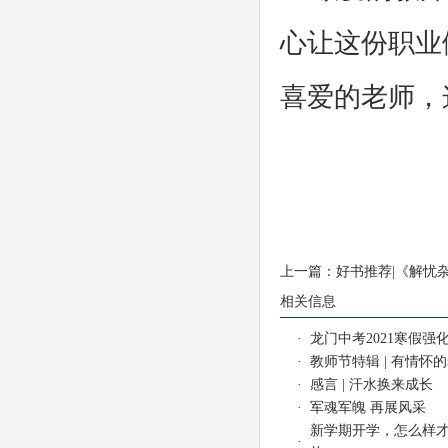
心让这份职业
喜爱的老师，
上一篇：
好书推荐|《解忧
相关信息
·
龙门中考2021寒假强化
·
教师节特辑 | 有情怀
·
感言 | 汗水换来成长
·
军魂军魄 再展风采
新学期开学，怎么样
·