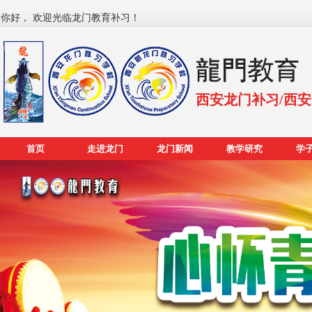
你好， 欢迎光临龙门教育补习！
西安龙门补习/西
首页
走进龙门
龙门新闻
教学研究
学