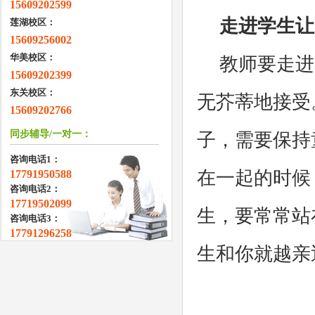
15609202599
走进学生让
莲湖校区：
15609256002
华美校区：
教师要走进
15609202399
东关校区：
无芥蒂地接受
15609202766
同步辅导/一对一：
子，需要保持
咨询电话1：
在一起的时候
17791950588
咨询电话2：
17719502099
生，要常常站
咨询电话3：
17791296258
生和你就越亲