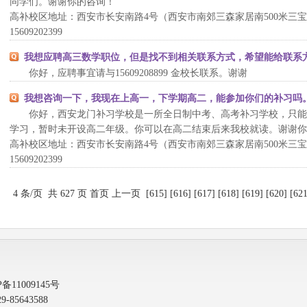
同学们。谢谢你的咨询！
高补校区地址：西安市长安南路4号（西安市南郊三森家居南500米三宝双喜北
15609202399
我想应聘高三数学职位，但是找不到相关联系方式，希望能给联系
你好，应聘事宜请与15609208899 金校长联系。谢谢
我想咨询一下，我现在上高一，下学期高二，能参加你们的补习吗
你好，西安龙门补习学校是一所全日制中考、高考补习学校，只能
学习，暂时未开设高二年级。你可以在高二结束后来我校就读。谢谢你
高补校区地址：西安市长安南路4号（西安市南郊三森家居南500米三宝双喜北
15609202399
4 条/页 共 627 页
首页
上一页
[
615
] [
616
] [
617
] [
618
] [
619
] [
620
] [
62
P备11009145号
5643588